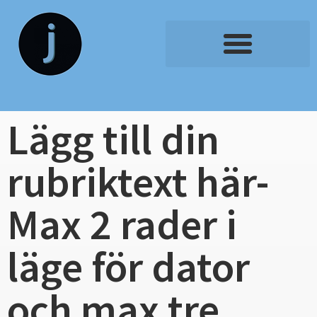
Lägg till din
rubriktext här-
Max 2 rader i
läge för dator
och max tre