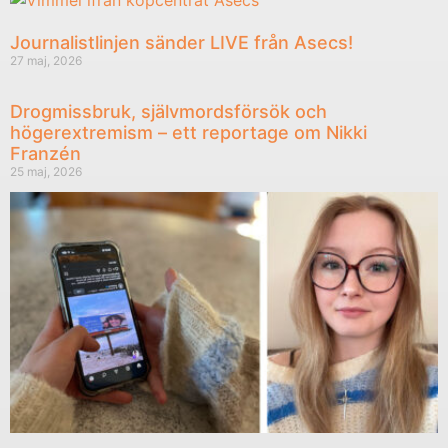
Journalistlinjen sänder LIVE från Asecs!
27 maj, 2026
Drogmissbruk, självmordsförsök och
högerextremism – ett reportage om Nikki
Franzén
25 maj, 2026