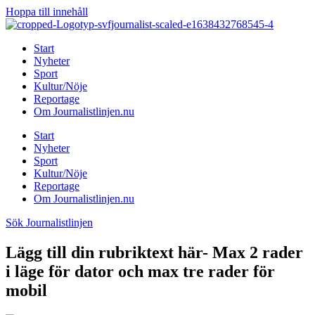
Hoppa till innehåll
Start
Nyheter
Sport
Kultur/Nöje
Reportage
Om Journalistlinjen.nu
Start
Nyheter
Sport
Kultur/Nöje
Reportage
Om Journalistlinjen.nu
Sök Journalistlinjen
Lägg till din rubriktext här- Max 2 rader
i läge för dator och max tre rader för
mobil