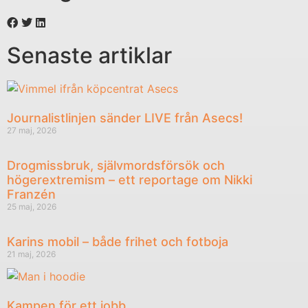
Senaste artiklar
Journalistlinjen sänder LIVE från Asecs!
27 maj, 2026
Drogmissbruk, självmordsförsök och
högerextremism – ett reportage om Nikki
Franzén
25 maj, 2026
Karins mobil – både frihet och fotboja
21 maj, 2026
Kampen för ett jobb