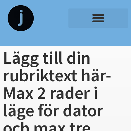
Lägg till din
rubriktext här-
Max 2 rader i
läge för dator
och max tre