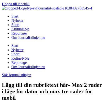
Hoppa till innehåll
Start
Nyheter
Sport
Kultur/Nöje
Reportage
Om Journalistlinjen.nu
Start
Nyheter
Sport
Kultur/Nöje
Reportage
Om Journalistlinjen.nu
Sök Journalistlinjen
Lägg till din rubriktext här- Max 2 rader
i läge för dator och max tre rader för
mobil