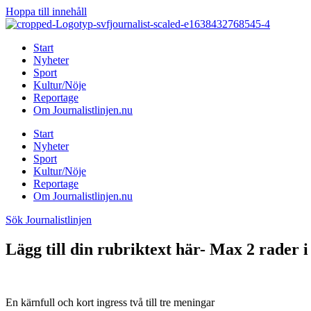
Hoppa till innehåll
Start
Nyheter
Sport
Kultur/Nöje
Reportage
Om Journalistlinjen.nu
Start
Nyheter
Sport
Kultur/Nöje
Reportage
Om Journalistlinjen.nu
Sök Journalistlinjen
Lägg till din rubriktext här- Max 2 rader i
En kärnfull och kort ingress två till tre meningar