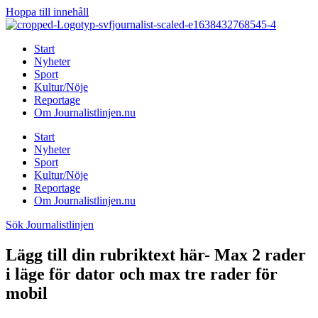
Hoppa till innehåll
Start
Nyheter
Sport
Kultur/Nöje
Reportage
Om Journalistlinjen.nu
Start
Nyheter
Sport
Kultur/Nöje
Reportage
Om Journalistlinjen.nu
Sök Journalistlinjen
Lägg till din rubriktext här- Max 2 rader
i läge för dator och max tre rader för
mobil