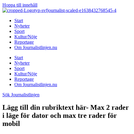
Hoppa till innehåll
Start
Nyheter
Sport
Kultur/Nöje
Reportage
Om Journalistlinjen.nu
Start
Nyheter
Sport
Kultur/Nöje
Reportage
Om Journalistlinjen.nu
Sök Journalistlinjen
Lägg till din rubriktext här- Max 2 rader
i läge för dator och max tre rader för
mobil