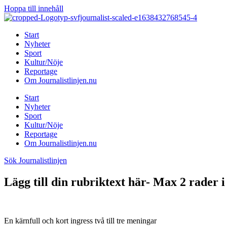
Hoppa till innehåll
Start
Nyheter
Sport
Kultur/Nöje
Reportage
Om Journalistlinjen.nu
Start
Nyheter
Sport
Kultur/Nöje
Reportage
Om Journalistlinjen.nu
Sök Journalistlinjen
Lägg till din rubriktext här- Max 2 rader i
En kärnfull och kort ingress två till tre meningar