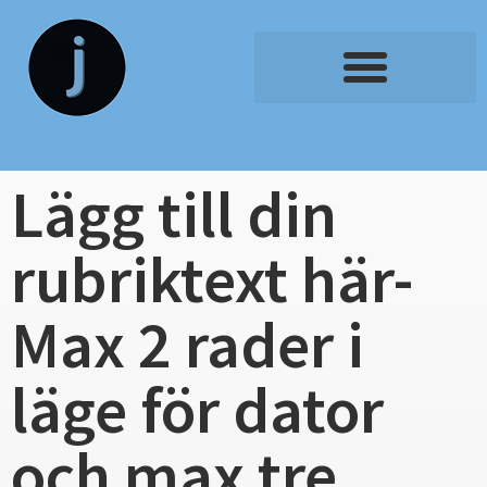
Lägg till din
rubriktext här-
Max 2 rader i
läge för dator
och max tre