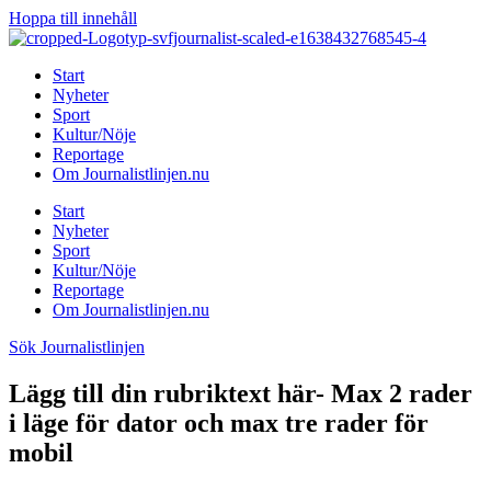
Hoppa till innehåll
Start
Nyheter
Sport
Kultur/Nöje
Reportage
Om Journalistlinjen.nu
Start
Nyheter
Sport
Kultur/Nöje
Reportage
Om Journalistlinjen.nu
Sök Journalistlinjen
Lägg till din rubriktext här- Max 2 rader
i läge för dator och max tre rader för
mobil