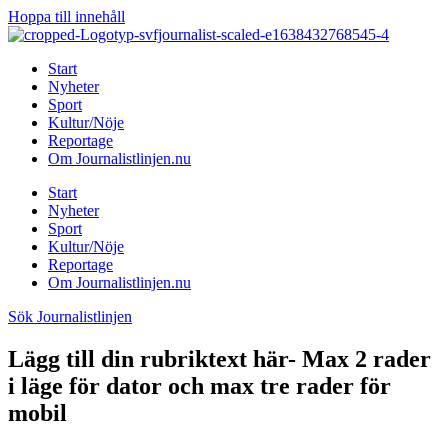
Hoppa till innehåll
Start
Nyheter
Sport
Kultur/Nöje
Reportage
Om Journalistlinjen.nu
Start
Nyheter
Sport
Kultur/Nöje
Reportage
Om Journalistlinjen.nu
Sök Journalistlinjen
Lägg till din rubriktext här- Max 2 rader
i läge för dator och max tre rader för
mobil