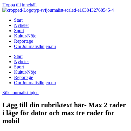
Hoppa till innehåll
Start
Nyheter
Sport
Kultur/Nöje
Reportage
Om Journalistlinjen.nu
Start
Nyheter
Sport
Kultur/Nöje
Reportage
Om Journalistlinjen.nu
Sök Journalistlinjen
Lägg till din rubriktext här- Max 2 rader
i läge för dator och max tre rader för
mobil