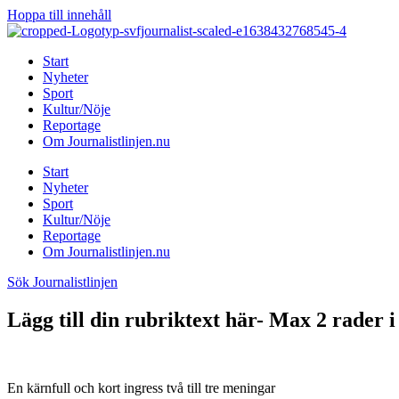
Hoppa till innehåll
Start
Nyheter
Sport
Kultur/Nöje
Reportage
Om Journalistlinjen.nu
Start
Nyheter
Sport
Kultur/Nöje
Reportage
Om Journalistlinjen.nu
Sök Journalistlinjen
Lägg till din rubriktext här- Max 2 rader i
En kärnfull och kort ingress två till tre meningar