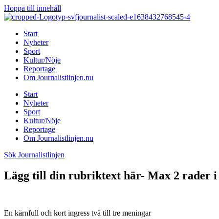
Hoppa till innehåll
Start
Nyheter
Sport
Kultur/Nöje
Reportage
Om Journalistlinjen.nu
Start
Nyheter
Sport
Kultur/Nöje
Reportage
Om Journalistlinjen.nu
Sök Journalistlinjen
Lägg till din rubriktext här- Max 2 rader i
En kärnfull och kort ingress två till tre meningar