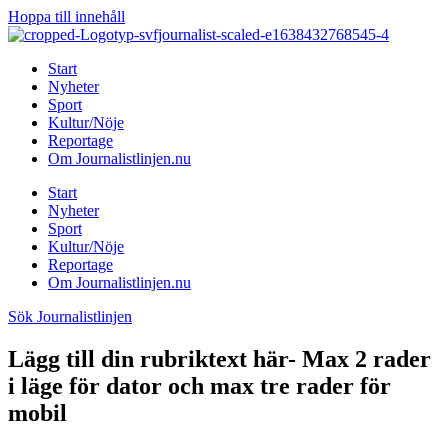
Hoppa till innehåll
Start
Nyheter
Sport
Kultur/Nöje
Reportage
Om Journalistlinjen.nu
Start
Nyheter
Sport
Kultur/Nöje
Reportage
Om Journalistlinjen.nu
Sök Journalistlinjen
Lägg till din rubriktext här- Max 2 rader
i läge för dator och max tre rader för
mobil