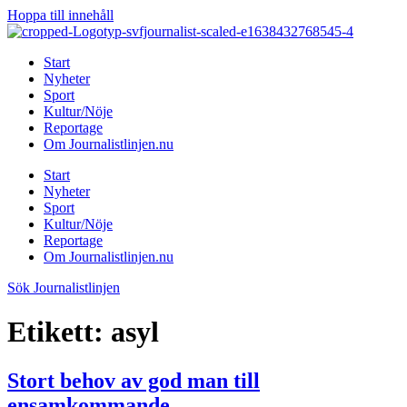
Hoppa till innehåll
Start
Nyheter
Sport
Kultur/Nöje
Reportage
Om Journalistlinjen.nu
Start
Nyheter
Sport
Kultur/Nöje
Reportage
Om Journalistlinjen.nu
Sök Journalistlinjen
Etikett:
asyl
Stort behov av god man till
ensamkommande