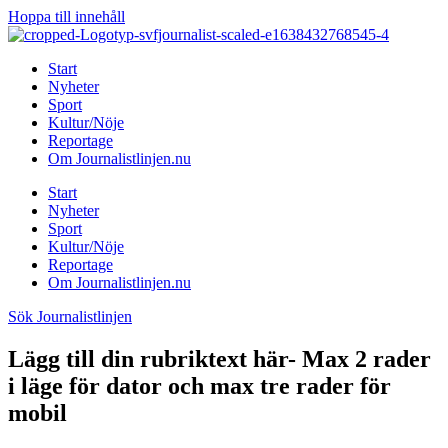
Hoppa till innehåll
Start
Nyheter
Sport
Kultur/Nöje
Reportage
Om Journalistlinjen.nu
Start
Nyheter
Sport
Kultur/Nöje
Reportage
Om Journalistlinjen.nu
Sök Journalistlinjen
Lägg till din rubriktext här- Max 2 rader
i läge för dator och max tre rader för
mobil