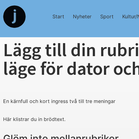
Start
Nyheter
Sport
Kultur/
Lägg till din rubr
läge för dator oc
En kärnfull och kort ingress två till tre meningar
Här klistrar du in brödtext.
Glöm inte mellanrubriker