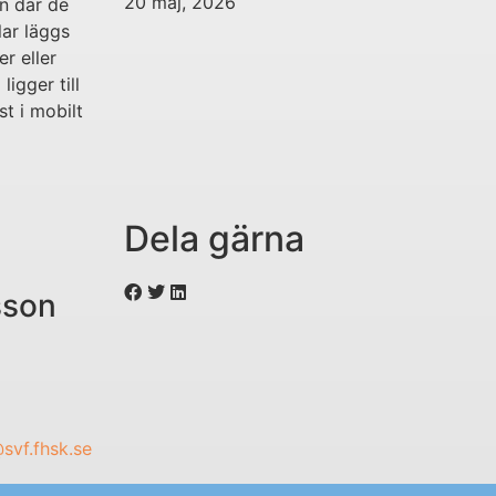
20 maj, 2026
en där de
lar läggs
r eller
igger till
t i mobilt
Dela gärna
sson
svf.fhsk.se