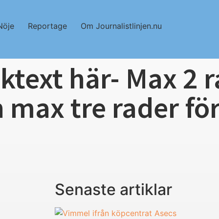
Nöje
Reportage
Om Journalistlinjen.nu
iktext här- Max 2 r
h max tre rader fö
Senaste artiklar