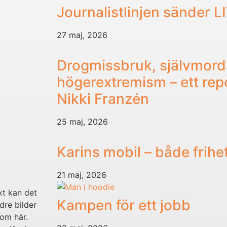
Journalistlinjen sänder L
27 maj, 2026
Drogmissbruk, självmord
högerextremism – ett re
Nikki Franzén
25 maj, 2026
Karins mobil – både frihe
21 maj, 2026
xt kan det
Kampen för ett jobb
dre bilder
om här.