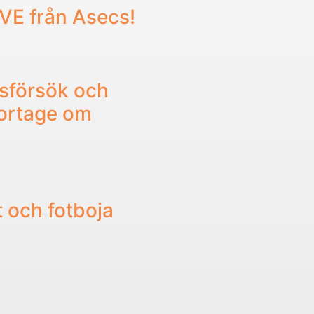
IVE från Asecs!
sförsök och
portage om
t och fotboja