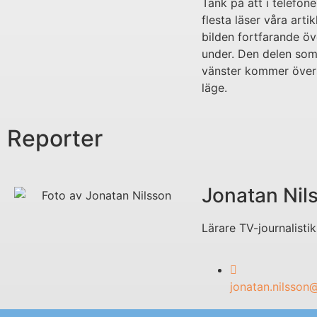
Tänk på att i telefon
flesta läser våra artik
bilden fortfarande öve
under. Den delen som l
vänster kommer övers
läge.
Reporter
Jonatan Nil
Lärare TV-journalistik
jonatan.nilsson@