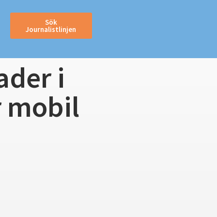
Sök
Journalistlinjen
ader i
r mobil