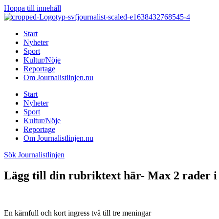
Hoppa till innehåll
Start
Nyheter
Sport
Kultur/Nöje
Reportage
Om Journalistlinjen.nu
Start
Nyheter
Sport
Kultur/Nöje
Reportage
Om Journalistlinjen.nu
Sök Journalistlinjen
Lägg till din rubriktext här- Max 2 rader i
En kärnfull och kort ingress två till tre meningar