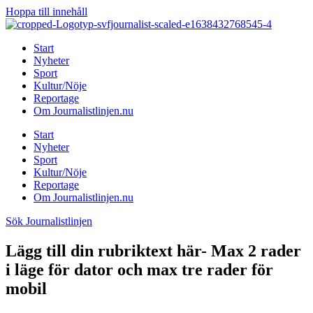
Hoppa till innehåll
Start
Nyheter
Sport
Kultur/Nöje
Reportage
Om Journalistlinjen.nu
Start
Nyheter
Sport
Kultur/Nöje
Reportage
Om Journalistlinjen.nu
Sök Journalistlinjen
Lägg till din rubriktext här- Max 2 rader
i läge för dator och max tre rader för
mobil