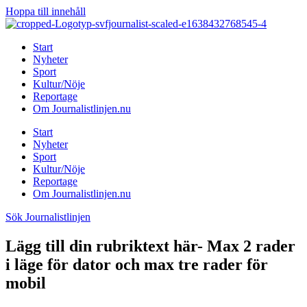
Hoppa till innehåll
Start
Nyheter
Sport
Kultur/Nöje
Reportage
Om Journalistlinjen.nu
Start
Nyheter
Sport
Kultur/Nöje
Reportage
Om Journalistlinjen.nu
Sök Journalistlinjen
Lägg till din rubriktext här- Max 2 rader
i läge för dator och max tre rader för
mobil