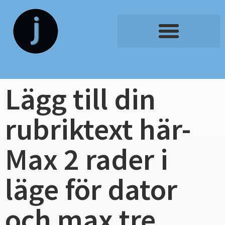
Lägg till din
rubriktext här-
Max 2 rader i
läge för dator
och max tre