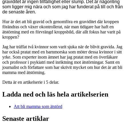
graviditet är ingen tillfällighet eller slump. Det är någonting
som ligger mig nära och som jag har funderat på till och från
de senaste åren.
Hur är det att bli gravid och genomföra en graviditet där kroppen
förändras och växer okontrollerat, n
är man tidigare har haft en
ätstörning med en förvrängd kroppsbild, där allt fokus har varit på
kroppen?
Jag har träffat två kvinnor som varit sjuka när de blivit gravida. Jag
har också pratat med en barnmorska som möter dessa kvinnor i sitt
yrke. Som experter inom ämnet har jag pratat med en överläkare
och professor i psykiatri med inriktning mot ätstörningar. Samt en
journalist och författare som har skrivit mycket om hur det är att bli
mamma med ätstörning.
Detta är en artikelserie i 5 delar.
Ladda ned och läs hela artikelserien
Att bli mamma som ätstörd
Senaste artiklar