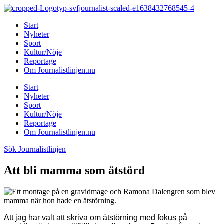
Hoppa
till
Start
innehåll
Nyheter
Sport
Kultur/Nöje
Reportage
Om Journalistlinjen.nu
Start
Nyheter
Sport
Kultur/Nöje
Reportage
Om Journalistlinjen.nu
Sök Journalistlinjen
Att bli mamma som ätstörd
Att jag har valt att skriva om ätstörning med fokus på