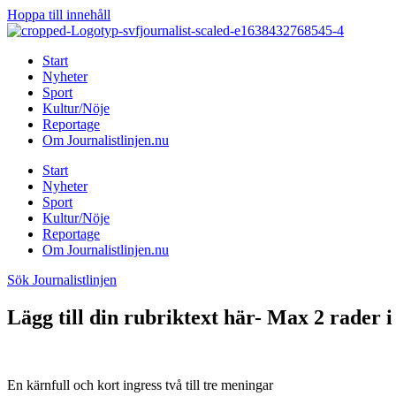
Hoppa till innehåll
Start
Nyheter
Sport
Kultur/Nöje
Reportage
Om Journalistlinjen.nu
Start
Nyheter
Sport
Kultur/Nöje
Reportage
Om Journalistlinjen.nu
Sök Journalistlinjen
Lägg till din rubriktext här- Max 2 rader i
En kärnfull och kort ingress två till tre meningar