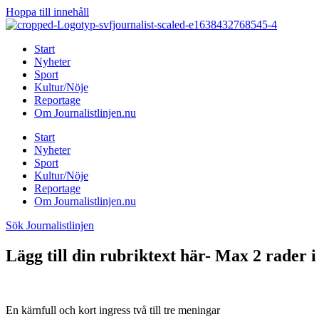
Hoppa till innehåll
Start
Nyheter
Sport
Kultur/Nöje
Reportage
Om Journalistlinjen.nu
Start
Nyheter
Sport
Kultur/Nöje
Reportage
Om Journalistlinjen.nu
Sök Journalistlinjen
Lägg till din rubriktext här- Max 2 rader i
En kärnfull och kort ingress två till tre meningar