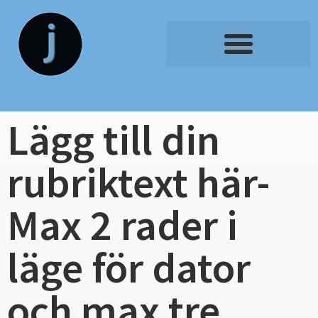
Lägg till din
rubriktext här-
Max 2 rader i
läge för dator
och max tre