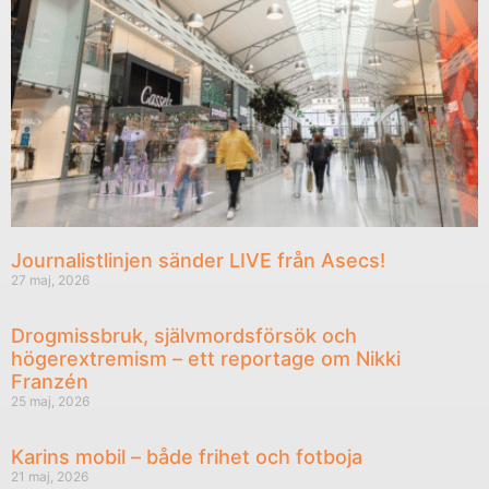
Journalistlinjen sänder LIVE från Asecs!
27 maj, 2026
Drogmissbruk, självmordsförsök och
högerextremism – ett reportage om Nikki
Franzén
25 maj, 2026
Karins mobil – både frihet och fotboja
21 maj, 2026