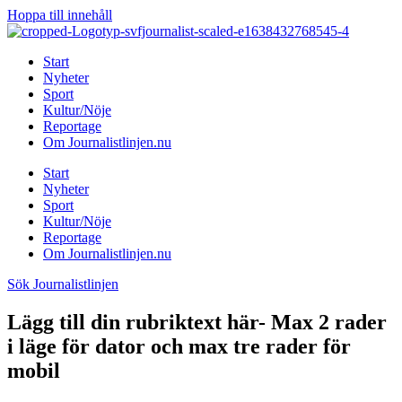
Hoppa till innehåll
Start
Nyheter
Sport
Kultur/Nöje
Reportage
Om Journalistlinjen.nu
Start
Nyheter
Sport
Kultur/Nöje
Reportage
Om Journalistlinjen.nu
Sök Journalistlinjen
Lägg till din rubriktext här- Max 2 rader
i läge för dator och max tre rader för
mobil