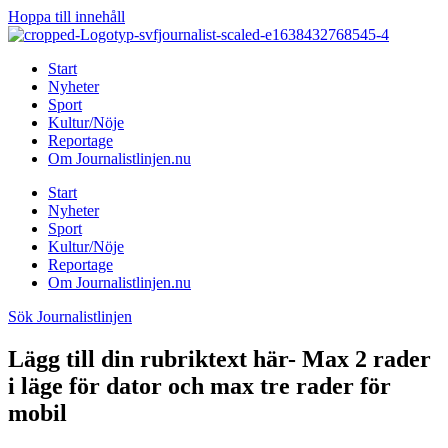
Hoppa till innehåll
Start
Nyheter
Sport
Kultur/Nöje
Reportage
Om Journalistlinjen.nu
Start
Nyheter
Sport
Kultur/Nöje
Reportage
Om Journalistlinjen.nu
Sök Journalistlinjen
Lägg till din rubriktext här- Max 2 rader
i läge för dator och max tre rader för
mobil