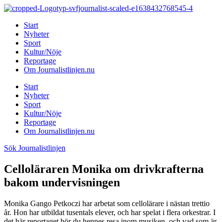
Hoppa
till
Start
innehåll
Nyheter
Sport
Kultur/Nöje
Reportage
Om Journalistlinjen.nu
Start
Nyheter
Sport
Kultur/Nöje
Reportage
Om Journalistlinjen.nu
Sök Journalistlinjen
Celloläraren Monika om drivkrafterna
bakom undervisningen
Monika Gango Petkoczi har arbetat som cellolärare i nästan trettio
år. Hon har utbildat tusentals elever, och har spelat i flera orkestrar. I
det här reportaget hör du hennes resa inom musiken, och vad som är