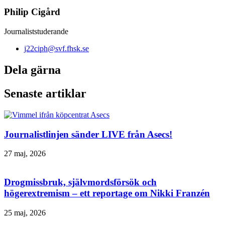
Philip Cigård
Journaliststuderande
j22ciph@svf.fhsk.se
Dela gärna
Senaste artiklar
Journalistlinjen sänder LIVE från Asecs!
27 maj, 2026
Drogmissbruk, självmordsförsök och
högerextremism – ett reportage om Nikki Franzén
25 maj, 2026