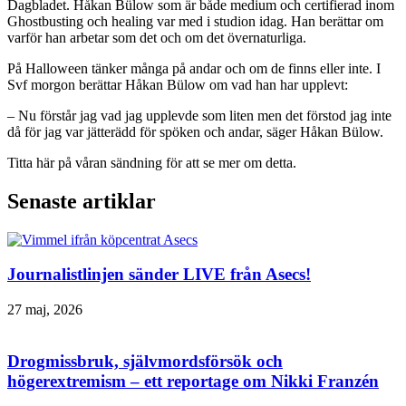
Dagbladet. Håkan Bülow som är både medium och certifierad inom
Ghostbusting och healing var med i studion idag. Han berättar om
varför han arbetar som det och om det övernaturliga.
På Halloween tänker många på andar och om de finns eller inte. I
Svf morgon berättar Håkan Bülow om vad han har upplevt:
– Nu förstår jag vad jag upplevde som liten men det förstod jag inte
då för jag var jätterädd för spöken och andar, säger Håkan Bülow.
Titta här på våran sändning för att se mer om detta.
Senaste artiklar
Journalistlinjen sänder LIVE från Asecs!
27 maj, 2026
Drogmissbruk, självmordsförsök och
högerextremism – ett reportage om Nikki Franzén