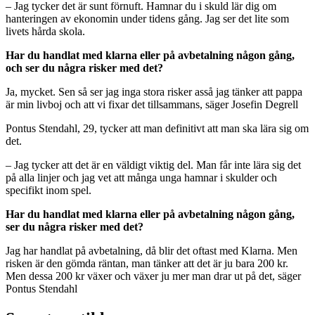
– Jag tycker det är sunt förnuft. Hamnar du i skuld lär dig om
hanteringen av ekonomin under tidens gång. Jag ser det lite som
livets hårda skola.
Har du handlat med klarna eller på avbetalning någon gång,
och ser du några risker med det?
Ja, mycket. Sen så ser jag inga stora risker asså jag tänker att pappa
är min livboj och att vi fixar det tillsammans, säger Josefin Degrell
Pontus Stendahl, 29, tycker att man definitivt att man ska lära sig om
det.
– Jag tycker att det är en väldigt viktig del. Man får inte lära sig det
på alla linjer och jag vet att många unga hamnar i skulder och
specifikt inom spel.
Har du handlat med klarna eller på avbetalning någon gång,
ser du några risker med det?
Jag har handlat på avbetalning, då blir det oftast med Klarna. Men
risken är den gömda räntan, man tänker att det är ju bara 200 kr.
Men dessa 200 kr växer och växer ju mer man drar ut på det, säger
Pontus Stendahl