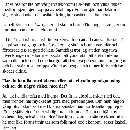
Lär vi oss för lite om vår privatekonomi i skolan, och vilka risker
medför egentligen köp på avbetalning? Fem ungdomar delar med
sig av sina tankar och åsikter kring hur cashen ska hanteras.
Isabell Svensson, 24, tycker att skolan borde lära unga strategier om
hur man hanterar sin ekonomi.
– Det är lätt när man går in i vuxenvärlden att alla ansvar kastas på
en på samma gång, och då tycker jag skolan borde vara där och
förbereda oss så gott de kan. Samtidigt tror jag att den negativa
utvecklingen inte har med skolan att göra, utan att det moderna
samhället och sociala medier gör att den nya generationen är girigare
och har svårare att greppa värdet av pengar. Men mer förberedelse
skadar aldrig.
Har du handlat med klarna eller på avbetalning någon gång,
och ser du några risker med det?
Ja, jag handlar ofta med klarna. Det finns absolut risker med det,
men tror det har mycket att göra med personlighet. Om man någon
gång blivit skuldsatt med klarna kanske man borde sätta upp regler
för sig själv. Sen är det väldigt bra att kunna köpa med hjälp av
avbetalning också, det underlättar för de som har sämre ekonomi att
ha mer lika förutsättningar som folk med god ekonomi, säger Isabell
Svensson