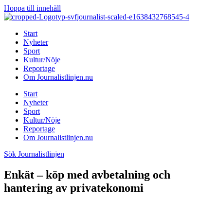
Hoppa till innehåll
Start
Nyheter
Sport
Kultur/Nöje
Reportage
Om Journalistlinjen.nu
Start
Nyheter
Sport
Kultur/Nöje
Reportage
Om Journalistlinjen.nu
Sök Journalistlinjen
Enkät – köp med avbetalning och
hantering av privatekonomi