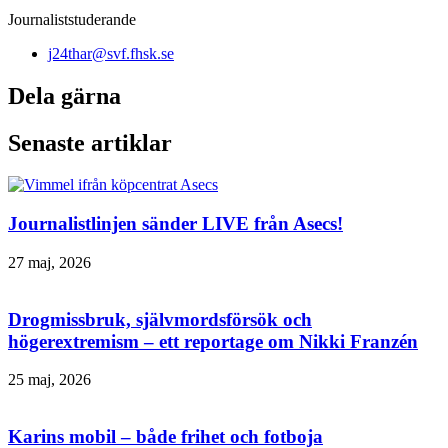
Journaliststuderande
j24thar@svf.fhsk.se
Dela gärna
Senaste artiklar
Journalistlinjen sänder LIVE från Asecs!
27 maj, 2026
Drogmissbruk, självmordsförsök och
högerextremism – ett reportage om Nikki Franzén
25 maj, 2026
Karins mobil – både frihet och fotboja