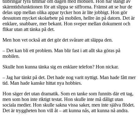
tillbringar fyra timmar om dagen med mobilen. Hon har stängt av
skärmtidsfunktionen för att slippa se siffrorna. Främst att se hur de
delas upp mellan olika appar tycker hon är lite jobbigt. Hon gör
dessutom mycket skolarbete på mobilen, hellre än på datorn. Det är
enklare, snabbare, mer bekant. Hon sveper mellan dokument och
flikar utan att tänka på det.
Men hon vet också att det gör det svårare att släppa den.
– Det kan bli ett problem. Man blir fast i att allt ska göras på
mobilen.
Skulle hon kunna tänka sig en enklare telefon? Hon nickar.
– Jag har tänkt på det. Det hade nog varit nyttigt. Man hade fått mer
tid. Man hade kanske hittat nya hobbies.
Hon säger det utan dramatik. Som en tanke som funnits där ett tag,
men som hon inte riktigt testat. Hon skulle inte må dåligt utan
sociala medier. Hon skulle sakna vissa saker, men inte själva flödet.
Det är tryggheten hon vill åt – att kunna nås, att kunna nå andra.