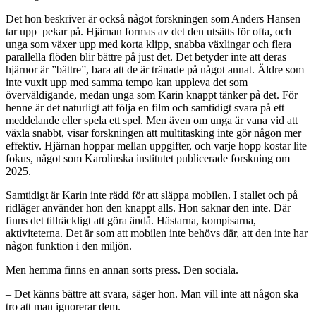
Det hon beskriver är också något forskningen som Anders Hansen
tar upp pekar på. Hjärnan formas av det den utsätts för ofta, och
unga som växer upp med korta klipp, snabba växlingar och flera
parallella flöden blir bättre på just det. Det betyder inte att deras
hjärnor är ”bättre”, bara att de är tränade på något annat. Äldre som
inte vuxit upp med samma tempo kan uppleva det som
överväldigande, medan unga som Karin knappt tänker på det. För
henne är det naturligt att följa en film och samtidigt svara på ett
meddelande eller spela ett spel. Men även om unga är vana vid att
växla snabbt, visar forskningen att multitasking inte gör någon mer
effektiv. Hjärnan hoppar mellan uppgifter, och varje hopp kostar lite
fokus, något som Karolinska institutet publicerade forskning om
2025.
Samtidigt är Karin inte rädd för att släppa mobilen. I stallet och på
ridläger använder hon den knappt alls. Hon saknar den inte. Där
finns det tillräckligt att göra ändå. Hästarna, kompisarna,
aktiviteterna. Det är som att mobilen inte behövs där, att den inte har
någon funktion i den miljön.
Men hemma finns en annan sorts press. Den sociala.
– Det känns bättre att svara, säger hon. Man vill inte att någon ska
tro att man ignorerar dem.