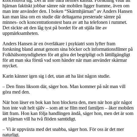
koncentrera sig. Det är inte bara hennes känsla. Forskning visar att
hjärnan faktiskt jobbar sämre när mobilen ligger framme, även om
man inte använder den. I boken “Skärmhjärnan” av Anders Hansen
kan man läsa om en studie där deltagarna presterade sämre på
minnes- och koncentrationstest bara av att ha telefonen i rummet.
Det räckte att den låg tyst på bordet för att stjäla lite av
uppmärksamheten.
Anders Hansen är en överläkare i psykiatri som lyfter fram
forskning bland annat genom sina böcker och informationsfilmer på
Folkhälsomyndigheten för att göra det begripligt och lättillgängligt
för att man ska förstå vad som händer när man använder skärmar
mycket.
Karin känner igen sig i det, utan att ha läst någon studie.
– Den finns liksom där, säger hon. Man kommer på nåt man vill
göra med den.
När hon läser en bok kan hon blockera den, men när hon gör något
hon inte valt helt själv – som att se film med familjen – åker mobilen
lätt fram. Hon kan följa handlingen ändå, säger hon, men det är som
att hjärnan vill ha två flöden samtidigt.
– Vi är uppväxta med det snabba, säger hon. För oss är det mer
naturligt.