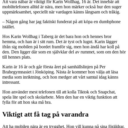
Att vara nåbar är viktigt för Karin Wollhag, 16 år. Det innebär att
mobiltelefonen alltid är nära, men hon märker också hur den suger
uppmärksamhet, speciellt när vardagen känns långsam och tråkig.
– Någon gång har jag faktiskt funderat på att köpa en dumbphone
istället.
Hos Karin Wollhag i Taberg är det bara hon och hennes bror
hemma, och han är i sitt rum. Det är tyst och lugnt. Karin lägger
ifrån sig mobilen på bordet framför sig, men hon ändå har koll på
den. Den ligger där som en självklar del av rummet, som om den hör
till hennes plats.
Karin är 16 år och går första året på samhällslinjen på Per
Brahegymnasiet i Jönköping. Nästa år kommer hon välja att läsa
media som inriktning, och hon medger att vårt samtal idag känns
intressant.
Hon använder mest telefonen till att kolla Tiktok och Snapchat,
spela lite spel och skolarbete. Men den har en viktig funktion att
fylla för att hon ska må bra.
Viktigt att få tag på varandra
Att ha mobilen nära är en trygghet. Hon vill kunna nå sina föräldrar,