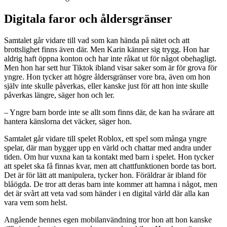
Digitala faror och åldersgränser
Samtalet går vidare till vad som kan hända på nätet och att
brottslighet finns även där. Men Karin känner sig trygg. Hon har
aldrig haft öppna konton och har inte råkat ut för något obehagligt.
Men hon har sett hur Tiktok ibland visar saker som är för grova för
yngre. Hon tycker att högre åldersgränser vore bra, även om hon
själv inte skulle påverkas, eller kanske just för att hon inte skulle
påverkas längre, säger hon och ler.
– Yngre barn borde inte se allt som finns där, de kan ha svårare att
hantera känslorna det väcker, säger hon.
Samtalet går vidare till spelet Roblox, ett spel som många yngre
spelar, där man bygger upp en värld och chattar med andra under
tiden. Om hur vuxna kan ta kontakt med barn i spelet. Hon tycker
att spelet ska få finnas kvar, men att chattfunktionen borde tas bort.
Det är för lätt att manipulera, tycker hon. Föräldrar är ibland för
blåögda. De tror att deras barn inte kommer att hamna i något, men
det är svårt att veta vad som händer i en digital värld där alla kan
vara vem som helst.
Angående hennes egen mobilanvändning tror hon att hon kanske