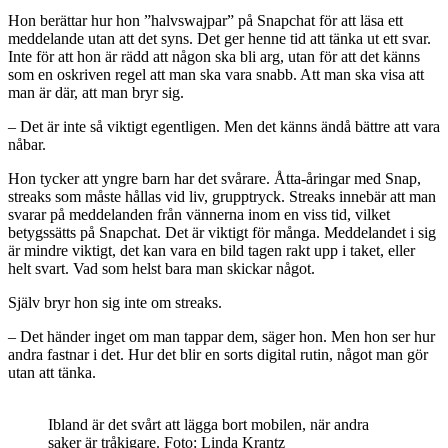
Hon berättar hur hon ”halvswajpar” på Snapchat för att läsa ett
meddelande utan att det syns. Det ger henne tid att tänka ut ett svar.
Inte för att hon är rädd att någon ska bli arg, utan för att det känns
som en oskriven regel att man ska vara snabb. Att man ska visa att
man är där, att man bryr sig.
– Det är inte så viktigt egentligen. Men det känns ändå bättre att vara
nåbar.
Hon tycker att yngre barn har det svårare. Åtta-åringar med Snap,
streaks som måste hållas vid liv, grupptryck. Streaks innebär att man
svarar på meddelanden från vännerna inom en viss tid, vilket
betygssätts på Snapchat. Det är viktigt för många. Meddelandet i sig
är mindre viktigt, det kan vara en bild tagen rakt upp i taket, eller
helt svart. Vad som helst bara man skickar något.
Själv bryr hon sig inte om streaks.
– Det händer inget om man tappar dem, säger hon. Men hon ser hur
andra fastnar i det. Hur det blir en sorts digital rutin, något man gör
utan att tänka.
Ibland är det svårt att lägga bort mobilen, när andra
saker är tråkigare. Foto: Linda Krantz