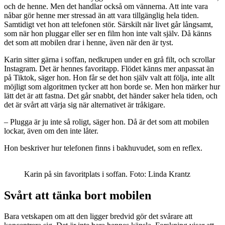
och de henne. Men det handlar också om vännerna. Att inte vara
nåbar gör henne mer stressad än att vara tillgänglig hela tiden.
Samtidigt vet hon att telefonen stör. Särskilt när livet går långsamt,
som när hon pluggar eller ser en film hon inte valt själv. Då känns
det som att mobilen drar i henne, även när den är tyst.
Karin sitter gärna i soffan, nedkrupen under en grå filt, och scrollar
Instagram. Det är hennes favoritapp. Flödet känns mer anpassat än
på Tiktok, säger hon. Hon får se det hon själv valt att följa, inte allt
möjligt som algoritmen tycker att hon borde se. Men hon märker hur
lätt det är att fastna. Det går snabbt, det händer saker hela tiden, och
det är svårt att värja sig när alternativet är tråkigare.
– Plugga är ju inte så roligt, säger hon. Då är det som att mobilen
lockar, även om den inte låter.
Hon beskriver hur telefonen finns i bakhuvudet, som en reflex.
Karin på sin favoritplats i soffan. Foto: Linda Krantz
Svårt att tänka bort mobilen
Bara vetskapen om att den ligger bredvid gör det svårare att