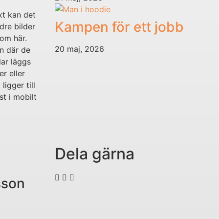
xt kan det
Kampen för ett jobb
dre bilder
om här.
20 maj, 2026
en där de
lar läggs
r eller
igger till
t i mobilt
Dela gärna
sson