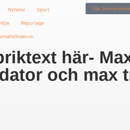
Sök Journalistlinj
Nyheter
Sport
/Nöje
Reportage
rnalistlinjen.nu
briktext här- Ma
r dator och max t