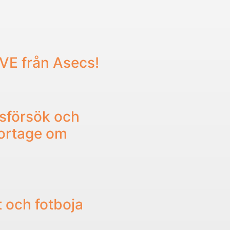
IVE från Asecs!
sförsök och
portage om
t och fotboja