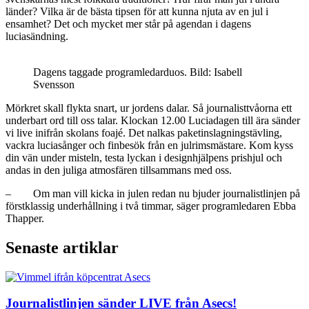
länder? Vilka är de bästa tipsen för att kunna njuta av en jul i
ensamhet? Det och mycket mer står på agendan i dagens
luciasändning.
Dagens taggade programledarduos. Bild: Isabell
Svensson
Mörkret skall flykta snart, ur jordens dalar. Så journalisttvåorna ett
underbart ord till oss talar. Klockan 12.00 Luciadagen till ära sänder
vi live inifrån skolans foajé. Det nalkas paketinslagningstävling,
vackra luciasånger och finbesök från en julrimsmästare. Kom kyss
din vän under misteln, testa lyckan i designhjälpens prishjul och
andas in den juliga atmosfären tillsammans med oss.
– Om man vill kicka in julen redan nu bjuder journalistlinjen på
förstklassig underhållning i två timmar, säger programledaren Ebba
Thapper.
Senaste artiklar
Journalistlinjen sänder LIVE från Asecs!