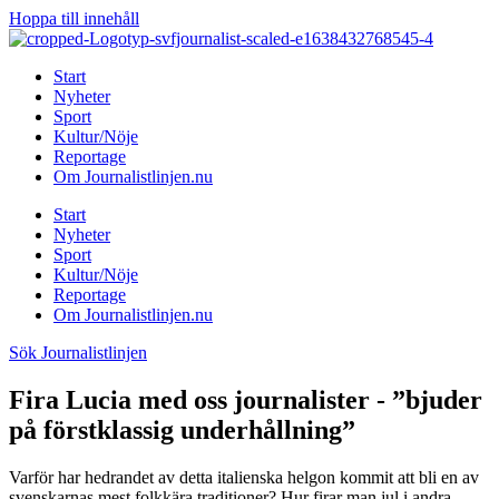
Hoppa till innehåll
Start
Nyheter
Sport
Kultur/Nöje
Reportage
Om Journalistlinjen.nu
Start
Nyheter
Sport
Kultur/Nöje
Reportage
Om Journalistlinjen.nu
Sök Journalistlinjen
Fira Lucia med oss journalister - ”bjuder
på förstklassig underhållning”
Varför har hedrandet av detta italienska helgon kommit att bli en av
svenskarnas mest folkkära traditioner? Hur firar man jul i andra