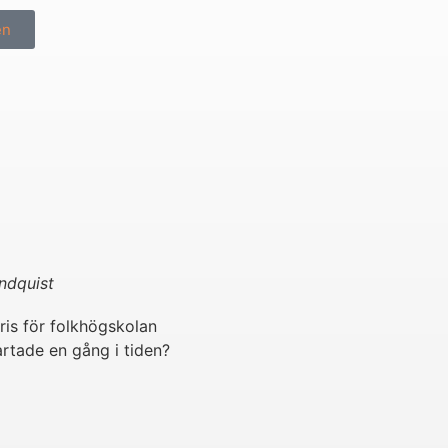
en
ndquist
ris för folkhögskolan
artade en gång i tiden?