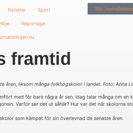
Sök Journalistlinj
Nyheter
Sport
/Nöje
Reportage
rnalistlinjen.nu
 framtid
e åren, liksom många folkhögskolor i landet. Foto: Anna Li
jämfört med för bara några år sen. Idag talar många om en k
nsin. Varför ser det ut såhär? Hur var det när skolorna st
kolor som kämpat för sin överlevnad de senaste åren.