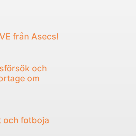
IVE från Asecs!
sförsök och
portage om
t och fotboja