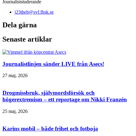
Journaliststuderande
j23theb@svf.fhsk.se
Dela gärna
Senaste artiklar
Journalistlinjen sänder LIVE från Asecs!
27 maj, 2026
Drogmissbruk, självmordsförsök och
högerextremism – ett reportage om Nikki Franzén
25 maj, 2026
Karins mobil – både frihet och fotboja