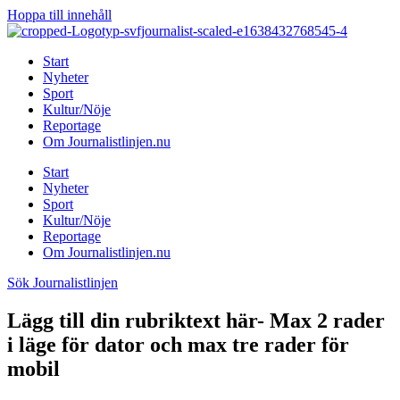
Hoppa till innehåll
Start
Nyheter
Sport
Kultur/Nöje
Reportage
Om Journalistlinjen.nu
Start
Nyheter
Sport
Kultur/Nöje
Reportage
Om Journalistlinjen.nu
Sök Journalistlinjen
Lägg till din rubriktext här- Max 2 rader
i läge för dator och max tre rader för
mobil