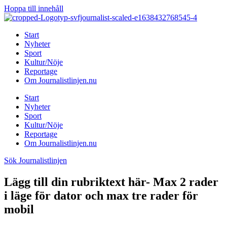
Hoppa till innehåll
Start
Nyheter
Sport
Kultur/Nöje
Reportage
Om Journalistlinjen.nu
Start
Nyheter
Sport
Kultur/Nöje
Reportage
Om Journalistlinjen.nu
Sök Journalistlinjen
Lägg till din rubriktext här- Max 2 rader
i läge för dator och max tre rader för
mobil