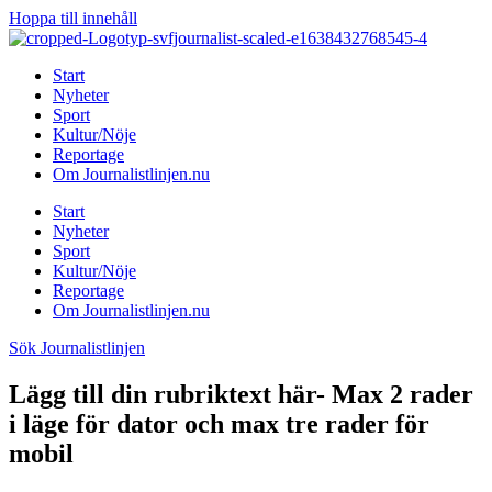
Hoppa till innehåll
Start
Nyheter
Sport
Kultur/Nöje
Reportage
Om Journalistlinjen.nu
Start
Nyheter
Sport
Kultur/Nöje
Reportage
Om Journalistlinjen.nu
Sök Journalistlinjen
Lägg till din rubriktext här- Max 2 rader
i läge för dator och max tre rader för
mobil