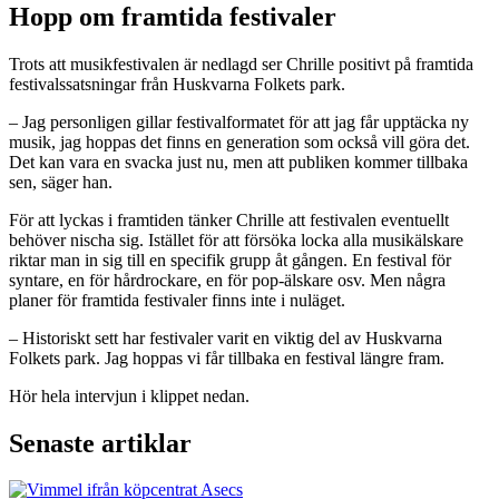
Hopp om framtida festivaler
Trots att musikfestivalen är nedlagd ser Chrille positivt på framtida
festivalssatsningar från Huskvarna Folkets park.
– Jag personligen gillar festivalformatet för att jag får upptäcka ny
musik, jag hoppas det finns en generation som också vill göra det.
Det kan vara en svacka just nu, men att publiken kommer tillbaka
sen, säger han.
För att lyckas i framtiden tänker Chrille att festivalen eventuellt
behöver nischa sig. Istället för att försöka locka alla musikälskare
riktar man in sig till en specifik grupp åt gången. En festival för
syntare, en för hårdrockare, en för pop-älskare osv. Men några
planer för framtida festivaler finns inte i nuläget.
– Historiskt sett har festivaler varit en viktig del av Huskvarna
Folkets park. Jag hoppas vi får tillbaka en festival längre fram.
Hör hela intervjun i klippet nedan.
Senaste artiklar