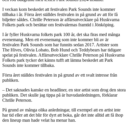
I veckan kom beskedet att festivalen Park Sounds inte kommer
tillbaka i år. Förra året ställdes festivalen in på grund av att för få
biljetter såldes. Chrille Peterson är affärsutvecklare på Huskvarna
Folkets park och berättar om festivalernas framtid i Jönköping.
I år fyller Huskvarna folkets park 100 år, det ska firas med många
evenemang. Men ett evenemang som inte kommer bli av är
festivalen Park Sounds som har funnits sedan 2017. Artister som
The Hives, Olivia Lobato, Bob Hund och Teddybears har tidigare
spelat på festivalen. Affärsutvecklare Chrille Peterson på Huskvarna
Folkets park tycker det känns tufft att lämna beskedet att Park
Sounds inte kommer tillbaka.
Förra året ställdes festivalen in på grund av ett svalt intresse från
publiken.
– Det saknades kanske en headliner, en stor artist som drog den stora
publiken. Det skulle jag tippa på är huvudanledningen, förklarar
Chrille Peterson.
På grund av många olika anledningar, till exempel att en artist inte
har tid eller att det blir för dyrt att boka, går det inte alltid att få ihop
den lineup man hade velat ha menar han.