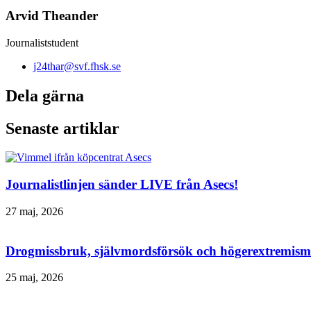
Arvid Theander
Journaliststudent
j24thar@svf.fhsk.se
Dela gärna
Senaste artiklar
Journalistlinjen sänder LIVE från Asecs!
27 maj, 2026
Drogmissbruk, självmordsförsök och högerextremism 
25 maj, 2026