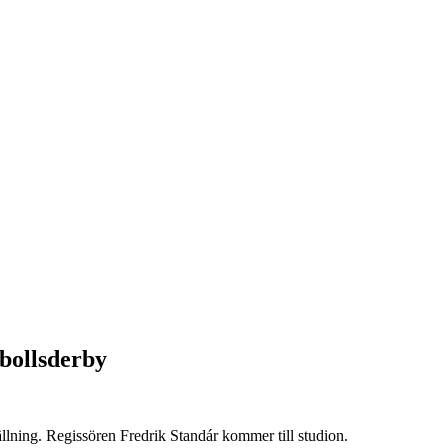
tbollsderby
ällning. Regissören Fredrik Standár kommer till studion.