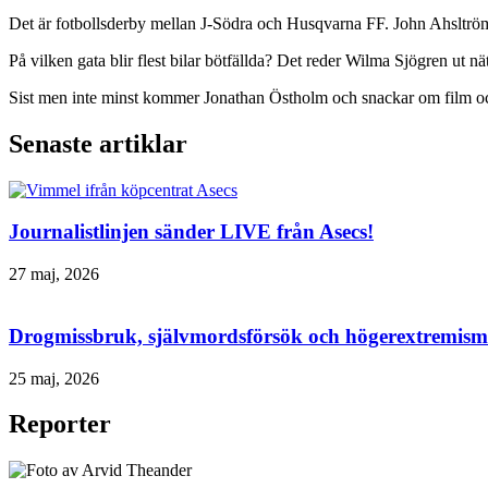
Det är fotbollsderby mellan J-Södra och Husqvarna FF. John Ahsltröm ä
På vilken gata blir flest bilar bötfällda? Det reder Wilma Sjögren ut
Sist men inte minst kommer Jonathan Östholm och snackar om film och
Senaste artiklar
Journalistlinjen sänder LIVE från Asecs!
27 maj, 2026
Drogmissbruk, självmordsförsök och högerextremism 
25 maj, 2026
Reporter