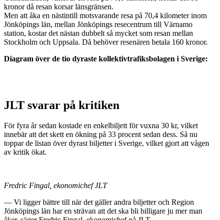
kronor då resan korsar länsgränsen.
Men att åka en nästintill motsvarande resa på 70,4 kilometer inom
Jönköpings län, mellan Jönköpings resecentrum till Värnamo
station, kostar det nästan dubbelt så mycket som resan mellan
Stockholm och Uppsala. Då behöver resenären betala 160 kronor.
Diagram över de tio dyraste kollektivtrafiksbolagen i Sverige:
JLT svarar på kritiken
För fyra år sedan kostade en enkelbiljett för vuxna 30 kr, vilket
innebär att det skett en ökning på 33 procent sedan dess. Så nu
toppar de listan över dyrast biljetter i Sverige, vilket gjort att vågen
av kritik ökat.
Fredric Fingal, ekonomichef JLT
— Vi ligger bättre till när det gäller andra biljetter och Region
Jönköpings län har en strävan att det ska bli billigare ju mer man
åker, säger Fredric Fingal, ekonomichef på JLT.