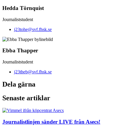
Hedda Törnquist
Journaliststudent
j23tohe@svf.fhsk.se
Ebba Thapper
Journaliststudent
j23theb@svf.fhsk.se
Dela gärna
Senaste artiklar
Journalistlinjen sänder LIVE från Asecs!