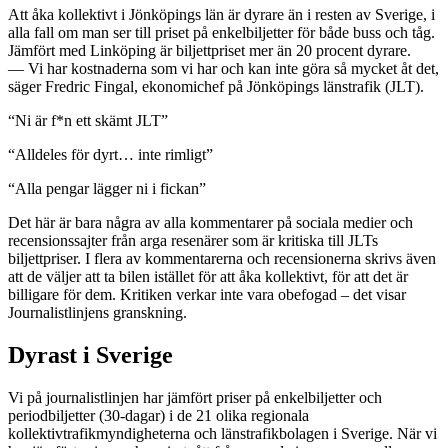
Att åka kollektivt i Jönköpings län är dyrare än i resten av Sverige, i
alla fall om man ser till priset på enkelbiljetter för både buss och tåg.
Jämfört med Linköping är biljettpriset mer än 20 procent dyrare.
— Vi har kostnaderna som vi har och kan inte göra så mycket åt det,
säger Fredric Fingal, ekonomichef på Jönköpings länstrafik (JLT).
“Ni är f*n ett skämt JLT”
“Alldeles för dyrt… inte rimligt”
“Alla pengar lägger ni i fickan”
Det här är bara några av alla kommentarer på sociala medier och
recensionssajter från arga resenärer som är kritiska till JLTs
biljettpriser. I flera av kommentarerna och recensionerna skrivs även
att de väljer att ta bilen istället för att åka kollektivt, för att det är
billigare för dem. Kritiken verkar inte vara obefogad – det visar
Journalistlinjens granskning.
Dyrast i Sverige
Vi på journalistlinjen har jämfört priser på enkelbiljetter och
periodbiljetter (30-dagar) i de 21 olika regionala
kollektivtrafikmyndigheterna och länstrafikbolagen i Sverige. När vi