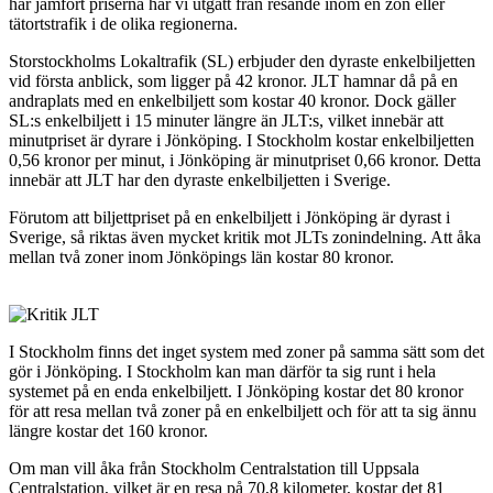
har jämfört priserna har vi utgått från resande inom en zon eller
tätortstrafik i de olika regionerna.
Storstockholms Lokaltrafik (SL) erbjuder den dyraste enkelbiljetten
vid första anblick, som ligger på 42 kronor. JLT hamnar då på en
andraplats med en enkelbiljett som kostar 40 kronor. Dock gäller
SL:s enkelbiljett i 15 minuter längre än JLT:s, vilket innebär att
minutpriset är dyrare i Jönköping. I Stockholm kostar enkelbiljetten
0,56 kronor per minut, i Jönköping är minutpriset 0,66 kronor. Detta
innebär att JLT har den dyraste enkelbiljetten i Sverige.
Förutom att biljettpriset på en enkelbiljett i Jönköping är dyrast i
Sverige, så riktas även mycket kritik mot JLTs zonindelning. Att åka
mellan två zoner inom Jönköpings län kostar 80 kronor.
I Stockholm finns det inget system med zoner på samma sätt som det
gör i Jönköping. I Stockholm kan man därför ta sig runt i hela
systemet på en enda enkelbiljett. I Jönköping kostar det 80 kronor
för att resa mellan två zoner på en enkelbiljett och för att ta sig ännu
längre kostar det 160 kronor.
Om man vill åka från Stockholm Centralstation till Uppsala
Centralstation, vilket är en resa på 70,8 kilometer, kostar det 81