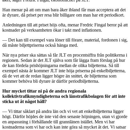
Han menar på att om man bara åker ibland får man acceptera att det
är dyrare, då priset per resa blir billigare om man har ett periodkort.
Anledningen till att priset höjs ofta, menar Fredric Fingal beror på att
kostnader på verksamheten ökar i takt med inflationen.
— Det kan till exempel vara löner till förare, material, fordonen i sig,
då måste biljettpriserna också hänga med.
När nya priser ska sättas så får JLT en procentsiffra från politikerna i
regionen. Sedan är det JLT själva som får lägga fram förslag på hur
de kan fördela prishöjningarna mellan de olika biljetterna. Så till
exempel nästa år kommer JLT inte höja priserna på enkelbiljetterna,
då de vet att de redan ligger högre än snittet, de biljetterna som
kommer behöva bli dyrare är därför periodbiljetterna.
Hur mycket tittar ni på de andra regionala
kollektivtrafikmyndigheterna och länstrafikbolagen för att inte
sticka ut åt något håll?
— Vi tittar såklart på andra län och vi vet att enkelbiljetterna ligger
högt. Därför höjdes de inte vid den senaste höjningen, utan vi gjorde
en anpassning i förhållande till grannlänen istället. Men vi har
kostnaderna som vi har och kan inte göra så mycket åt det. Vi satsar