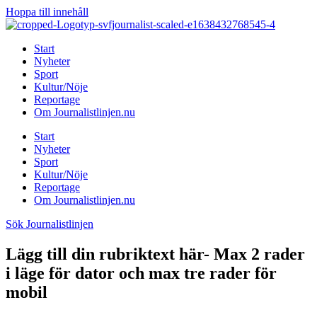
Hoppa till innehåll
Start
Nyheter
Sport
Kultur/Nöje
Reportage
Om Journalistlinjen.nu
Start
Nyheter
Sport
Kultur/Nöje
Reportage
Om Journalistlinjen.nu
Sök Journalistlinjen
Lägg till din rubriktext här- Max 2 rader
i läge för dator och max tre rader för
mobil