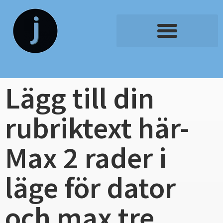
Lägg till din
rubriktext här-
Max 2 rader i
läge för dator
och max tre