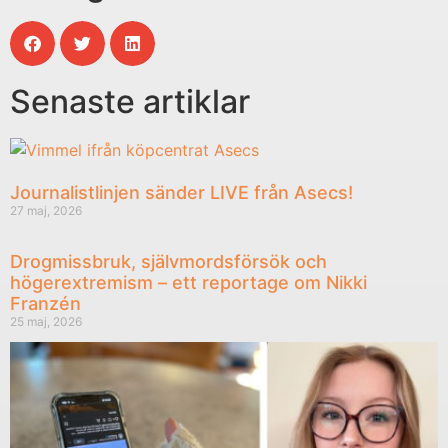
Senaste artiklar
Journalistlinjen sänder LIVE från Asecs!
27 maj, 2026
Drogmissbruk, självmordsförsök och
högerextremism – ett reportage om Nikki
Franzén
25 maj, 2026