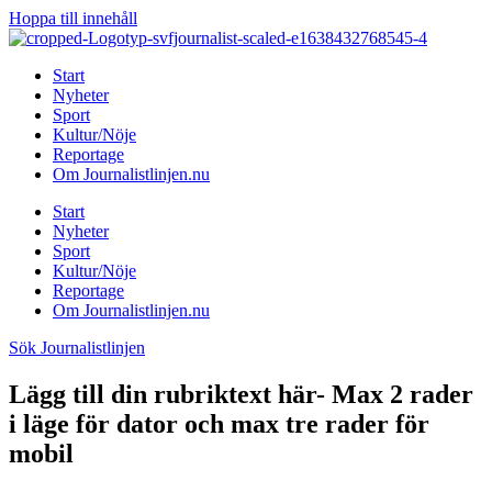
Hoppa till innehåll
Start
Nyheter
Sport
Kultur/Nöje
Reportage
Om Journalistlinjen.nu
Start
Nyheter
Sport
Kultur/Nöje
Reportage
Om Journalistlinjen.nu
Sök Journalistlinjen
Lägg till din rubriktext här- Max 2 rader
i läge för dator och max tre rader för
mobil