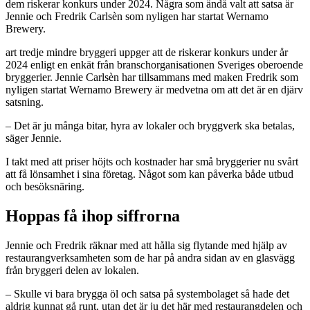
dem riskerar konkurs under 2024. Några som ändå valt att satsa är
Jennie och Fredrik Carlsèn som nyligen har startat Wernamo
Brewery.
art tredje mindre bryggeri uppger att de riskerar konkurs under år
2024 enligt en enkät från branschorganisationen Sveriges oberoende
bryggerier.
Jennie Carlsèn har tillsammans med maken Fredrik som
nyligen startat Wernamo Brewery är medvetna om att det är en djärv
satsning.
– Det är ju många bitar, hyra av lokaler och bryggverk ska betalas,
säger Jennie.
I takt med att priser höjts och kostnader har små bryggerier nu svårt
att få lönsamhet i sina företag. Något som kan påverka både utbud
och besöksnäring.
Hoppas få ihop siffrorna
Jennie och Fredrik räknar med att hålla sig flytande med hjälp av
restaurangverksamheten som de har på andra sidan av en glasvägg
från bryggeri delen av lokalen.
– Skulle vi bara brygga öl och satsa på systembolaget så hade det
aldrig kunnat gå runt, utan det är ju det här med restaurangdelen och