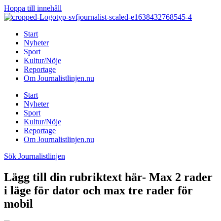
Hoppa till innehåll
Start
Nyheter
Sport
Kultur/Nöje
Reportage
Om Journalistlinjen.nu
Start
Nyheter
Sport
Kultur/Nöje
Reportage
Om Journalistlinjen.nu
Sök Journalistlinjen
Lägg till din rubriktext här- Max 2 rader
i läge för dator och max tre rader för
mobil