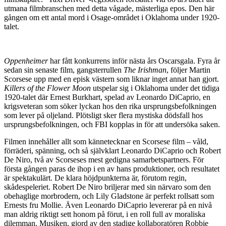
utmana filmbranschen med detta vågade, mästerliga epos. Den här
gången om ett antal mord i Osage-området i Oklahoma under 1920-
talet.
Oppenheimer
har fått konkurrens inför nästa års Oscarsgala. Fyra år
sedan sin senaste film, gangsterrullen
The Irishman
, följer Martin
Scorsese upp med en episk västern som liknar inget annat han gjort.
Killers of the Flower Moon
utspelar sig i Oklahoma under det tidiga
1920-talet där Ernest Burkhart, spelad av Leonardo DiCaprio, en
krigsveteran som söker lyckan hos den rika ursprungsbefolkningen
som lever på oljeland. Plötsligt sker flera mystiska dödsfall hos
ursprungsbefolkningen, och FBI kopplas in för att undersöka saken.
Filmen innehåller allt som kännetecknar en Scorsese film – våld,
förräderi, spänning, och så självklart Leonardo DiCaprio och Robert
De Niro, två av Scorseses mest gedigna samarbetspartners. För
första gången paras de ihop i en av hans produktioner, och resultatet
är spektakulärt. De klara höjdpunkterna är, förutom regin,
skådespeleriet. Robert De Niro briljerar med sin närvaro som den
obehaglige morbrodern, och Lily Gladstone är perfekt rollsatt som
Ernests fru Mollie. Även Leonardo DiCaprio levererar på en nivå
man aldrig riktigt sett honom på förut, i en roll full av moraliska
dilemman. Musiken, gjord av den stadige kollaboratören Robbie