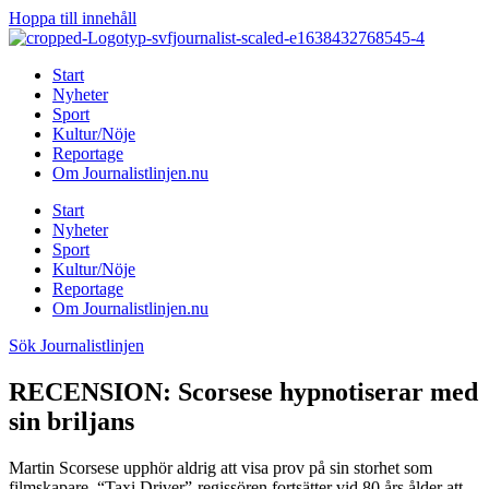
Hoppa till innehåll
Start
Nyheter
Sport
Kultur/Nöje
Reportage
Om Journalistlinjen.nu
Start
Nyheter
Sport
Kultur/Nöje
Reportage
Om Journalistlinjen.nu
Sök Journalistlinjen
RECENSION: Scorsese hypnotiserar med
sin briljans
Martin Scorsese upphör aldrig att visa prov på sin storhet som
filmskapare. “Taxi Driver”-regissören fortsätter vid 80 års ålder att