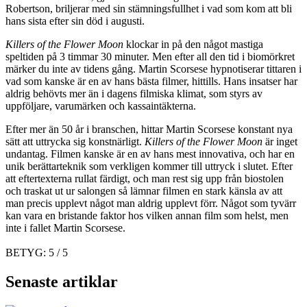
Robertson, briljerar med sin stämningsfullhet i vad som kom att bli
hans sista efter sin död i augusti.
Killers of the Flower Moon
klockar in på den något mastiga
speltiden på 3 timmar 30 minuter. Men efter all den tid i biomörkret
märker du inte av tidens gång. Martin Scorsese hypnotiserar tittaren i
vad som kanske är en av hans bästa filmer, hittills. Hans insatser har
aldrig behövts mer än i dagens filmiska klimat, som styrs av
uppföljare, varumärken och kassaintäkterna.
Efter mer än 50 år i branschen, hittar Martin Scorsese konstant nya
sätt att uttrycka sig konstnärligt.
Killers of the Flower Moon
är inget
undantag. Filmen kanske är en av hans mest innovativa, och har en
unik berättarteknik som verkligen kommer till uttryck i slutet. Efter
att eftertexterna rullat färdigt, och man rest sig upp från biostolen
och traskat ut ur salongen så lämnar filmen en stark känsla av att
man precis upplevt något man aldrig upplevt förr. Något som tyvärr
kan vara en bristande faktor hos vilken annan film som helst, men
inte i fallet Martin Scorsese.
BETYG: 5 / 5
Senaste artiklar