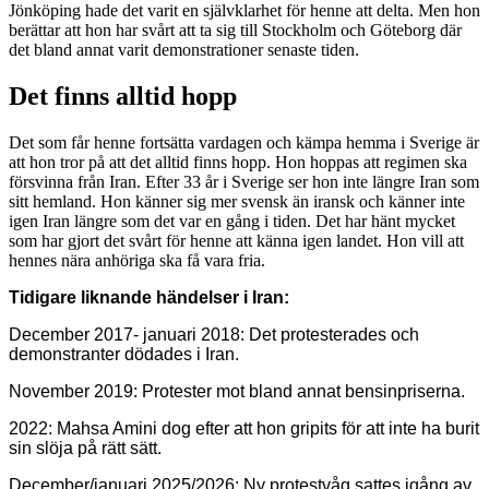
Jönköping hade det varit en självklarhet för henne att delta. Men hon
berättar att hon har svårt att ta sig till Stockholm och Göteborg där
det bland annat varit demonstrationer senaste tiden.
Det finns alltid hopp
Det som får henne fortsätta vardagen och kämpa hemma i Sverige är
att hon tror på att det alltid finns hopp. Hon hoppas att regimen ska
försvinna från Iran. Efter 33 år i Sverige ser hon inte längre Iran som
sitt hemland. Hon känner sig mer svensk än iransk och känner inte
igen Iran längre som det var en gång i tiden. Det har hänt mycket
som har gjort det svårt för henne att känna igen landet. Hon vill att
hennes nära anhöriga ska få vara fria.
Tidigare liknande händelser i Iran:
December 2017- januari 2018: Det protesterades och
demonstranter dödades i Iran.
November 2019: Protester mot bland annat bensinpriserna.
2022: Mahsa Amini dog efter att hon gripits för att inte ha burit
sin slöja på rätt sätt.
December/januari 2025/2026: Ny protestvåg sattes igång av