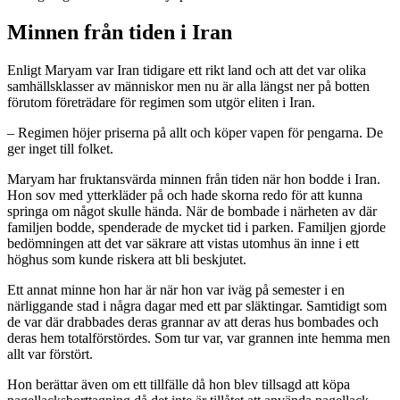
Minnen från tiden i Iran
Enligt Maryam var Iran tidigare ett rikt land och att det var olika
samhällsklasser av människor men nu är alla längst ner på botten
förutom företrädare för regimen som utgör eliten i Iran.
– Regimen höjer priserna på allt och köper vapen för pengarna. De
ger inget till folket.
Maryam har fruktansvärda minnen från tiden när hon bodde i Iran.
Hon sov med ytterkläder på och hade skorna redo för att kunna
springa om något skulle hända. När de bombade i närheten av där
familjen bodde, spenderade de mycket tid i parken. Familjen gjorde
bedömningen att det var säkrare att vistas utomhus än inne i ett
höghus som kunde riskera att bli beskjutet.
Ett annat minne hon har är när hon var iväg på semester i en
närliggande stad i några dagar med ett par släktingar. Samtidigt som
de var där drabbades deras grannar av att deras hus bombades och
deras hem totalförstördes. Som tur var, var grannen inte hemma men
allt var förstört.
Hon berättar även om ett tillfälle då hon blev tillsagd att köpa