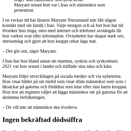
Maryam senast hon var i Iran och människor som
protesterar.
I en veckas tid har läraren Maryam Niroumand inte fått någon
kontakt med sin familj i Iran. Varje morgon och så fort hon har tid
försöker hon ringa, men med internet och telefoner avstängda får
hon varken svar eller information. Ovissheten har skapat stark oro,
stressutslag och gjort att hon knappt orkar laga mat.
– Det gör ont, säger Maryam.
I Iran har hon bland annat sin mamma, syskon och syskonbarn.
2021 var hon senast i landet och träffade sina nära och kära.
Maryam följer utvecklingen på sociala medier och via nyheterna.
Hon visar bilder på sin mobil som visar döda människor som syns i
liksäckar på gatorna och föräldrar som letar efter sina barns kroppar.
Hon tror att regimen väljer att lägga människor ute på gatorna för att
skrämma befolkningen.
– De vill inte att människor ska överleva.
Ingen bekräftad dödssiffra