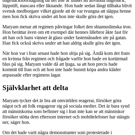
nagellacksborttagning då det inte är tillåtet att använda nagellack,
läppstift, mascara eller liknande. Hon hade sedan långt tillbaka blivit
svensk medborgare vilket gjorde att de var tvungna att släppa henne
men hon fick skriva under att hon inte skulle göra det igen.
Maryam menar att regimen påtvingar folket den shiamuslimska tron.
Hon berättar även om ett exempel där hennes lillebror åkte fast för
att han och hans vänner åt glass under fastemånaden ute på gatan.
Han fick också skriva under att han aldrig skulle göra det igen.
När hon var i Iran senast hade hon slöja på sig. Ändå kom det fram
en kvinna från regimen och frågade varför hon hade en kortärmad
blus på sig. Maryam valde då att ljuga, sa att hon precis hade
kommit till Iran och att hon inte hade hunnit köpa andra kläder
anpassade efter regimens lagar.
Självklarhet att delta
Maryam tycker det är bra att omvärlden reagerar, försöker göra
något och att folk engagerar sig på sociala medier. Det är bara synd
att människorna som befinner sig i Iran inte kan se att människor
försöker stötta dem eftersom internet och mobiltelefoner har stängts
ner, säger hon.
Om det hade varit några demonstranter som protesterade i