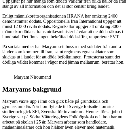
Uppgifter på hur många som dödats varierar från olika källor då Iran
stängt av all information och det är stor censur kring landet.
Enligt människorättsorganisationen HRANA har omkring 2400
demonstranter dödats. Oppositionella Iran International uppger att
minst 12 000 civila dödats. Regimkällor uppger att omkring 3000
människor dödats. Irans utrikesminister hävdar att de döda räknas i
hundratal. Det finns ingen bekräftad dödssiffra, rapporterar SVT.
På sociala medier har Maryam sett bussar med soldater från andra
länder som kommer till Iran, samt regimens egna soldater som
skickas ut i landet för att döda befolkningen. Protesterna samt det
dödliga våldet kommer i vågor med jämna mellanrum, berättar hon.
Maryam Niroumand
Maryams bakgrund
Maryam växte upp i Iran och gick både på grundskola och
gymnasium där. När hon flyttade till Sverige fortsatte hon sina
studier och gick SFI, Svenska för invandrare. Hennes första jobb i
Sverige var på Södra Vätterbygdens Folkhögskola och hon har nu
arbetat på skolan i 25 år. Maryam arbetar som handledare,
matlagningslärare och hon hjälper även elever med matematik.